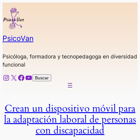
Saltar
al
contenido
PsicoVan
Psicóloga, formadora y tecnopedagoga en diversidad
funcional
Instagram
X
Facebook
YouTube
Buscar
Buscar
Crean un dispositivo móvil para
la adaptación laboral de personas
con discapacidad