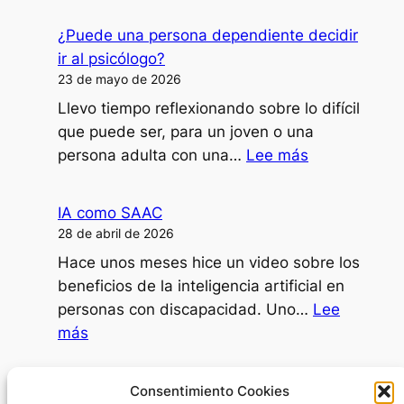
¿Cómo
doy
¿Puede una persona dependiente decidir
clases,
ir al psicólogo?
formaciones
23 de mayo de 2026
o
Llevo tiempo reflexionando sobre lo difícil
ponencias
que puede ser, para un joven o una
con
:
persona adulta con una…
Lee más
mi
¿Puede
disartria?
una
IA como SAAC
persona
28 de abril de 2026
dependiente
Hace unos meses hice un video sobre los
decidir
beneficios de la inteligencia artificial en
ir
personas con discapacidad. Uno…
Lee
al
:
más
psicólogo?
IA
como
Día Internacional de la Mujer
Consentimiento Cookies
SAAC