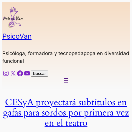
Saltar
al
contenido
PsicoVan
Psicóloga, formadora y tecnopedagoga en diversidad
funcional
Instagram
X
Facebook
YouTube
Buscar
Buscar
CESyA proyectará subtítulos en
gafas para sordos por primera vez
en el teatro