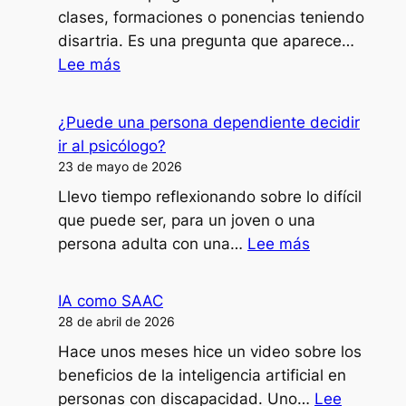
clases, formaciones o ponencias teniendo
disartria. Es una pregunta que aparece…
:
Lee más
¿Cómo
doy
¿Puede una persona dependiente decidir
clases,
ir al psicólogo?
formaciones
23 de mayo de 2026
o
Llevo tiempo reflexionando sobre lo difícil
ponencias
que puede ser, para un joven o una
con
:
persona adulta con una…
Lee más
mi
¿Puede
disartria?
una
IA como SAAC
persona
28 de abril de 2026
dependiente
Hace unos meses hice un video sobre los
decidir
beneficios de la inteligencia artificial en
ir
personas con discapacidad. Uno…
Lee