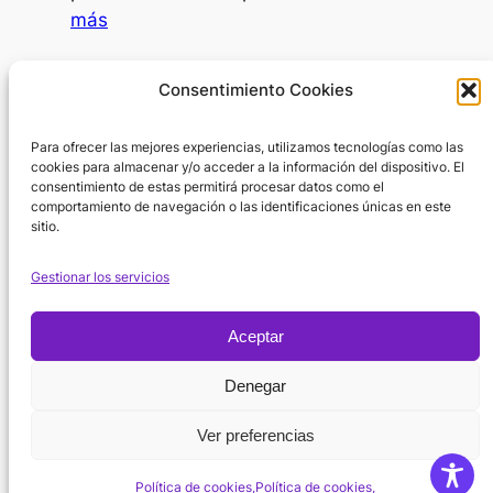
al
:
más
psicólogo?
IA
como
Día Internacional de la Mujer
Consentimiento Cookies
SAAC
8 de marzo de 2026
Para ofrecer las mejores experiencias, utilizamos tecnologías como las
En el Día Internacional de la Mujer surge
cookies para almacenar y/o acceder a la información del dispositivo. El
una pregunta inevitable: ¿por dónde
consentimiento de estas permitirá procesar datos como el
empezar cuando hablamos de la…
Lee
comportamiento de navegación o las identificaciones únicas en este
sitio.
:
más
Día
Gestionar los servicios
Internacional
de
Aceptar
la
Política de
Mujer
Denegar
Instagram
X
Facebook
Cookies
Suscribirse
YouTube
Ver preferencias
Aviso regal
Política de cookies,
Política de cookies,