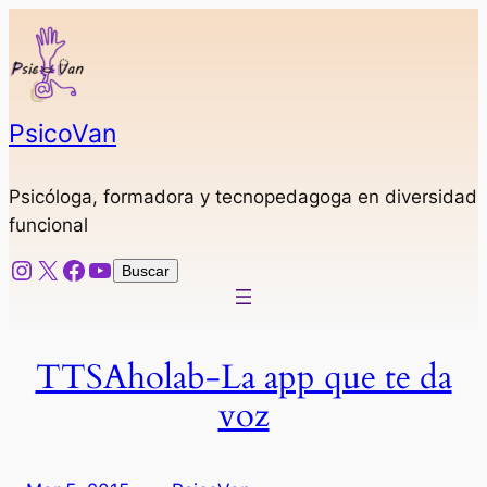
Saltar
al
contenido
PsicoVan
Psicóloga, formadora y tecnopedagoga en diversidad
funcional
Instagram
X
Facebook
YouTube
Buscar
Buscar
TTSAholab-La app que te da
voz