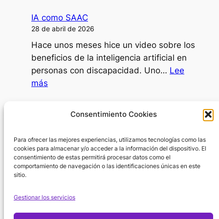
disartria?
una
IA como SAAC
persona
28 de abril de 2026
dependiente
Hace unos meses hice un video sobre los
decidir
beneficios de la inteligencia artificial en
ir
personas con discapacidad. Uno…
Lee
al
:
más
psicólogo?
IA
como
Día Internacional de la Mujer
Consentimiento Cookies
SAAC
8 de marzo de 2026
Para ofrecer las mejores experiencias, utilizamos tecnologías como las
En el Día Internacional de la Mujer surge
cookies para almacenar y/o acceder a la información del dispositivo. El
una pregunta inevitable: ¿por dónde
consentimiento de estas permitirá procesar datos como el
empezar cuando hablamos de la…
Lee
comportamiento de navegación o las identificaciones únicas en este
sitio.
:
más
Día
Gestionar los servicios
Internacional
de