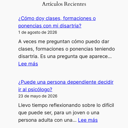
Artículos Recientes
¿Cómo doy clases, formaciones o
ponencias con mi disartria?
1 de agosto de 2026
A veces me preguntan cómo puedo dar
clases, formaciones o ponencias teniendo
disartria. Es una pregunta que aparece…
:
Lee más
¿Cómo
doy
¿Puede una persona dependiente decidir
clases,
ir al psicólogo?
formaciones
23 de mayo de 2026
o
Llevo tiempo reflexionando sobre lo difícil
ponencias
que puede ser, para un joven o una
con
:
persona adulta con una…
Lee más
mi
¿Puede