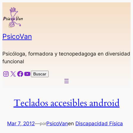
Saltar
al
contenido
PsicoVan
Psicóloga, formadora y tecnopedagoga en diversidad
funcional
Instagram
X
Facebook
YouTube
Buscar
Buscar
Teclados accesibles android
Mar 7, 2012
—
PsicoVan
en
Discapacidad Física
por