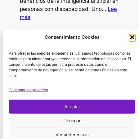
beneficios de la inteligencia artificial en
ir
personas con discapacidad. Uno…
Lee
al
:
más
psicólogo?
IA
como
Día Internacional de la Mujer
Consentimiento Cookies
SAAC
8 de marzo de 2026
Para ofrecer las mejores experiencias, utilizamos tecnologías como las
En el Día Internacional de la Mujer surge
cookies para almacenar y/o acceder a la información del dispositivo. El
una pregunta inevitable: ¿por dónde
consentimiento de estas permitirá procesar datos como el
empezar cuando hablamos de la…
Lee
comportamiento de navegación o las identificaciones únicas en este
sitio.
:
más
Día
Gestionar los servicios
Internacional
de
Aceptar
la
Política de
Mujer
Denegar
Instagram
X
Facebook
Cookies
Suscribirse
YouTube
Ver preferencias