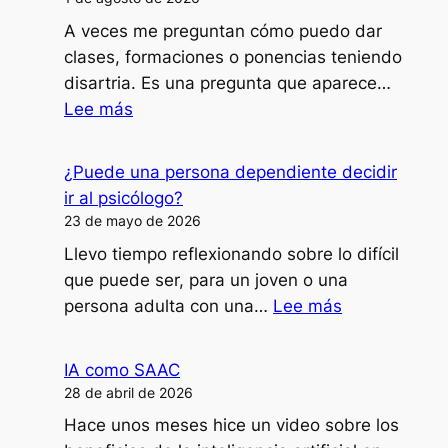
A veces me preguntan cómo puedo dar
clases, formaciones o ponencias teniendo
disartria. Es una pregunta que aparece…
:
Lee más
¿Cómo
doy
¿Puede una persona dependiente decidir
clases,
ir al psicólogo?
formaciones
23 de mayo de 2026
o
Llevo tiempo reflexionando sobre lo difícil
ponencias
que puede ser, para un joven o una
con
:
persona adulta con una…
Lee más
mi
¿Puede
disartria?
una
IA como SAAC
persona
28 de abril de 2026
dependiente
Hace unos meses hice un video sobre los
decidir