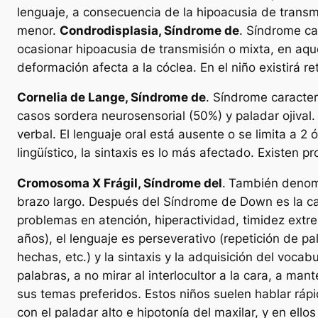
lenguaje, a consecuencia de la hipoacusia de transmi
menor.
Condrodisplasia, Síndrome de
. Síndrome ca
ocasionar hipoacusia de transmisión o mixta, en aqu
deformación afecta a la cóclea. En el niño existirá r
Cornelia de Lange, Síndrome de
. Síndrome caracter
casos sordera neurosensorial (50%) y paladar ojival.
verbal. El lenguaje oral está ausente o se limita a 2 
lingüístico, la sintaxis es lo más afectado. Existen p
Cromosoma X Frágil, Síndrome del
.
También denomi
brazo largo. Después del Síndrome de Down es la ca
problemas en atención, hiperactividad, timidez extre
años), el lenguaje es perseverativo (repetición de pa
hechas, etc.) y la sintaxis y la adquisición del vocab
palabras, a no mirar al interlocultor a la cara, a 
sus temas preferidos
.
Estos niños suelen hablar rápi
con el paladar alto e hipotonía del maxilar, y en ello