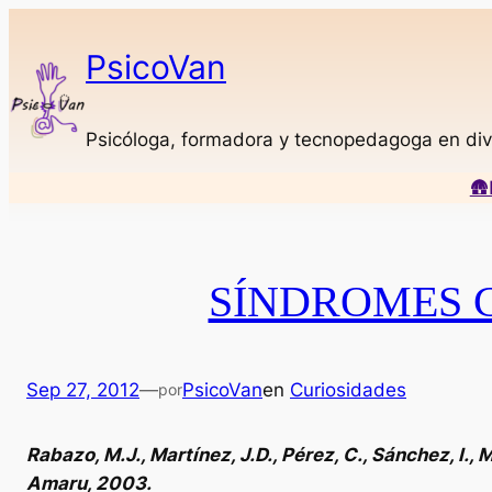
Saltar
al
PsicoVan
contenido
Psicóloga, formadora y tecnopedagoga en div
🛖
SÍNDROMES 
Sep 27, 2012
—
PsicoVan
en
Curiosidades
por
Rabazo, M.J., Martínez, J.D., Pérez, C., Sánchez, I., 
Amaru, 2003.