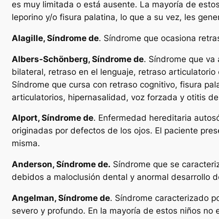
es muy limitada o está ausente. La mayoría de estos
leporino y/o fisura palatina, lo que a su vez, les gen
Alagille, Síndrome de
. Síndrome que ocasiona retras
Albers-Schönberg, Síndrome de
. Síndrome que va a
bilateral, retraso en el lenguaje, retraso articulato
Síndrome que cursa con retraso cognitivo, fisura palat
articulatorios, hipernasalidad, voz forzada y otitis d
Alport, Síndrome de
. Enfermedad hereditaria autosó
originadas por defectos de los ojos. El paciente pres
misma.
Anderson, Síndrome de.
Síndrome que se caracteriza
debidos a maloclusión dental y anormal desarrollo de
Angelman, Síndrome de
. Síndrome caracterizado po
severo y profundo. En la mayoría de estos niños no e