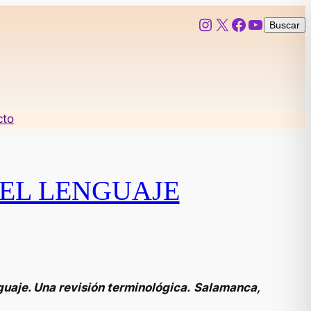
Instagram
X
Facebook
YouTub
Buscar
Buscar
cto
EL LENGUAJE
uaje. Una revisión terminológica.
Salamanca,