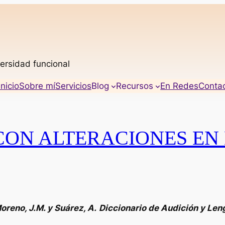
ersidad funcional
Inicio
Sobre mí
Servicios
Blog
Recursos
En Redes
Conta
CON ALTERACIONES EN 
Moreno, J.M. y Suárez, A.
Diccionario de Audición y Leng