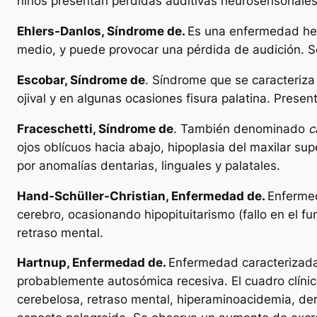
niños presentan pérdidas auditivas neurosensoriales y
Ehlers-Danlos, Síndrome de.
Es una enfermedad her
medio, y puede provocar una pérdida de audición. Se
Escobar, Síndrome de
. Síndrome que se caracteriza
ojival y en algunas ocasiones fisura palatina. Presen
Fraceschetti, Síndrome de
. También denominado
c
ojos oblícuos hacia abajo, hipoplasia del maxilar sup
por anomalías dentarias, linguales y palatales.
Hand-Schüller-Christian, Enfermedad de.
Enfermed
cerebro, ocasionando hipopituitarismo (fallo en el fu
retraso mental.
Hartnup, Enfermedad de.
Enfermedad caracterizada 
probablemente autosómica recesiva. El cuadro clínic
cerebelosa, retraso mental, hiperaminoacidemia, der