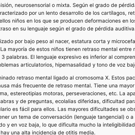
sión, neurosensorial o mixta. Según el grado de pérdida
racterizado por un lento desarrollo de los cartílagos, r
ellos niños en los que se producen deformaciones en l
etraso en su lenguaje según el grado de pérdida auditiva
izado por bajo peso al nacer, estatura corta y microcefal
 La mayoría de estos niños tienen retraso mental entre 
ó 3 palabras. El lenguaje expresivo es inferior al compre
roblemas articulatorios, hipernasalidad y tono de voz baj
nado retraso mental ligado al cromosoma X. Estos pacie
usa más frecuente de retraso mental. Tiene una mayor
ma, estereotipias motoras, perseveraciones, etc. La apar
labras y de preguntas, ecolalias diferidas, dificultad pa
ulario es fácil para ellos. Las mayores dificultades se o
mantener un tema de conversación (lenguaje tangencial)
do y en voz baja, lo que dificulta mucho la inteligibilid
s hay una alta incidencia de otitis media.