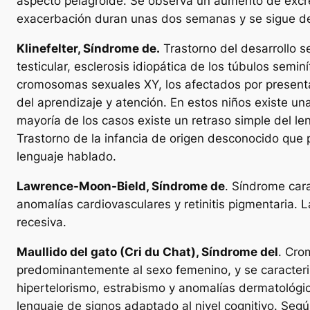
aspecto pelagroide. Se observa un aumento de excrec
exacerbación duran unas dos semanas y se sigue de u
Klinefelter, Síndrome de.
Trastorno del desarrollo s
testicular, esclerosis idiopática de los túbulos sem
cromosomas sexuales XY, los afectados por presentan
del aprendizaje y atención. En estos niños existe un
mayoría de los casos existe un retraso simple del le
Trastorno de la infancia de origen desconocido que p
lenguaje hablado.
Lawrence-Moon-Bield, Síndrome de
. Síndrome cara
anomalías cardiovasculares y retinitis pigmentaria.
recesiva.
Maullido del gato (Cri du Chat), Síndrome del
. Cro
predominantemente al sexo femenino, y se caracteriza
hipertelorismo, estrabismo y anomalías dermatológic
lenguaje de signos adaptado al nivel cognitivo. Seg