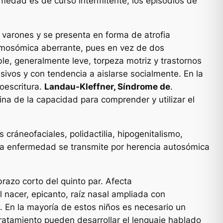
medad es de curso intermitente, los episodios de
 varones y se presenta en forma de atrofia
cromosómica aberrante, pues en vez de dos
le, generalmente leve, torpeza motriz y trastornos
sivos y con tendencia a aislarse socialmente. En la
toescritura.
Landau-Kleffner, Síndrome de
.
na de la capacidad para comprender y utilizar el
cráneofaciales, polidactilia, hipogenitalismo,
 la enfermedad se transmite por herencia autosómica
razo corto del quinto par. Afecta
l nacer, epicanto, raíz nasal ampliada con
. En la mayoría de estos niños es necesario un
tratamiento pueden desarrollar el lenguaje hablado