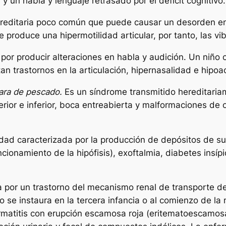
 un habla y lenguaje retrasado por el déficit cognitivo.
editaria poco común que puede causar un desorden en
 produce una hipermotilidad articular, por tanto, las 
 por producir alteraciones en habla y audición. Un niño
tan trastornos en la articulación, hipernasalidad e hipo
ara de pescado.
Es un síndrome transmitido hereditaria
erior e inferior, boca entreabierta y malformaciones de 
ad caracterizada por la producción de depósitos de sust
ncionamiento de la hipófisis), exoftalmia, diabetes insíp
por un trastorno del mecanismo renal de transporte del
o se instaura en la tercera infancia o al comienzo de l
matitis con erupción escamosa roja (eritematoescamosa