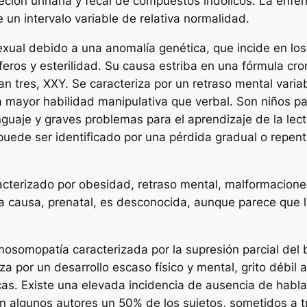
ión urinaria y fecal de compuestos indólicos. La enfer
n intervalo variable de relativa normalidad.
exual debido a una anomalía genética, que incide en los
iníferos y esterilidad. Su causa estriba en una fórmula 
 tres, XXY. Se caracteriza por un retraso mental variab
a mayor habilidad manipulativa que verbal. Son niños pa
nguaje y graves problemas para el aprendizaje de la lec
uede ser identificado por una pérdida gradual o repenti
cterizado por obesidad, retraso mental, malformaciones 
 La causa, prenatal, es desconocida, aunque parece que
mosomopatía caracterizada por la supresión parcial del b
 por un desarrollo escaso físico y mental, grito débil a
as. Existe una elevada incidencia de ausencia de habla
ún algunos autores un 50% de los sujetos, sometidos a 