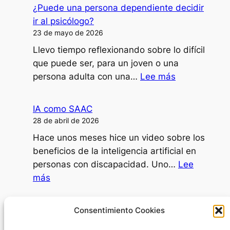
doy
¿Puede una persona dependiente decidir
clases,
ir al psicólogo?
formaciones
23 de mayo de 2026
o
Llevo tiempo reflexionando sobre lo difícil
ponencias
que puede ser, para un joven o una
con
:
persona adulta con una…
Lee más
mi
¿Puede
disartria?
una
IA como SAAC
persona
28 de abril de 2026
dependiente
Hace unos meses hice un video sobre los
decidir
beneficios de la inteligencia artificial en
ir
personas con discapacidad. Uno…
Lee
al
:
más
psicólogo?
IA
como
Día Internacional de la Mujer
Consentimiento Cookies
SAAC
8 de marzo de 2026