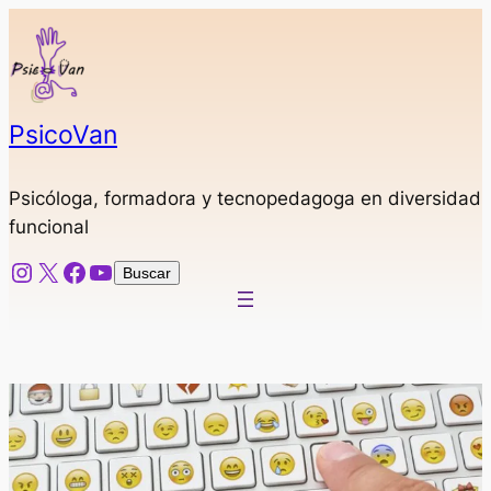
Saltar
al
contenido
PsicoVan
Psicóloga, formadora y tecnopedagoga en diversidad
funcional
Instagram
X
Facebook
YouTube
Buscar
Buscar