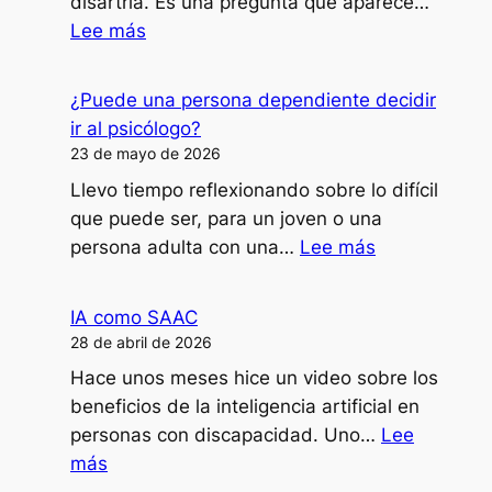
disartria. Es una pregunta que aparece…
:
Lee más
¿Cómo
doy
¿Puede una persona dependiente decidir
clases,
ir al psicólogo?
formaciones
23 de mayo de 2026
o
Llevo tiempo reflexionando sobre lo difícil
ponencias
que puede ser, para un joven o una
con
:
persona adulta con una…
Lee más
mi
¿Puede
disartria?
una
IA como SAAC
persona
28 de abril de 2026
dependiente
Hace unos meses hice un video sobre los
decidir
beneficios de la inteligencia artificial en
ir
personas con discapacidad. Uno…
Lee
al
:
más
psicólogo?
IA