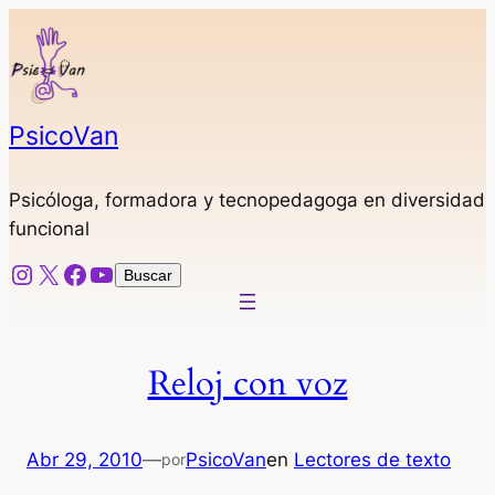
Saltar
al
contenido
PsicoVan
Psicóloga, formadora y tecnopedagoga en diversidad
funcional
Instagram
X
Facebook
YouTube
Buscar
Buscar
Reloj con voz
Abr 29, 2010
—
PsicoVan
en
Lectores de texto
por