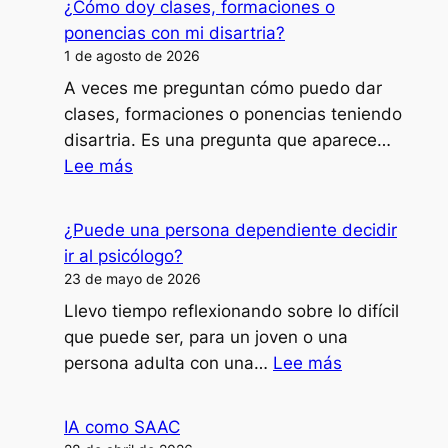
¿Cómo doy clases, formaciones o
ponencias con mi disartria?
1 de agosto de 2026
A veces me preguntan cómo puedo dar
clases, formaciones o ponencias teniendo
disartria. Es una pregunta que aparece…
:
Lee más
¿Cómo
doy
¿Puede una persona dependiente decidir
clases,
ir al psicólogo?
formaciones
23 de mayo de 2026
o
Llevo tiempo reflexionando sobre lo difícil
ponencias
que puede ser, para un joven o una
con
:
persona adulta con una…
Lee más
mi
¿Puede
disartria?
una
IA como SAAC
persona