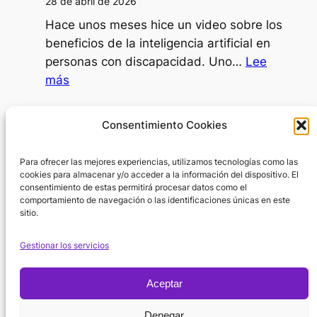
28 de abril de 2026
dependiente
Hace unos meses hice un video sobre los
decidir
beneficios de la inteligencia artificial en
ir
personas con discapacidad. Uno…
Lee
al
:
más
psicólogo?
IA
como
Día Internacional de la Mujer
Consentimiento Cookies
SAAC
8 de marzo de 2026
Para ofrecer las mejores experiencias, utilizamos tecnologías como las
En el Día Internacional de la Mujer surge
cookies para almacenar y/o acceder a la información del dispositivo. El
una pregunta inevitable: ¿por dónde
consentimiento de estas permitirá procesar datos como el
empezar cuando hablamos de la…
Lee
comportamiento de navegación o las identificaciones únicas en este
sitio.
:
más
Día
Gestionar los servicios
Internacional
de
Aceptar
la
Política de
Mujer
Denegar