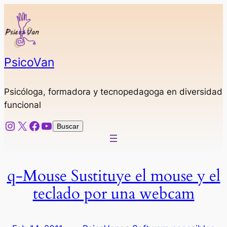
Saltar
al
contenido
PsicoVan
Psicóloga, formadora y tecnopedagoga en diversidad
funcional
Instagram
X
Facebook
YouTube
Buscar
Buscar
q-Mouse Sustituye el mouse y el
teclado por una webcam