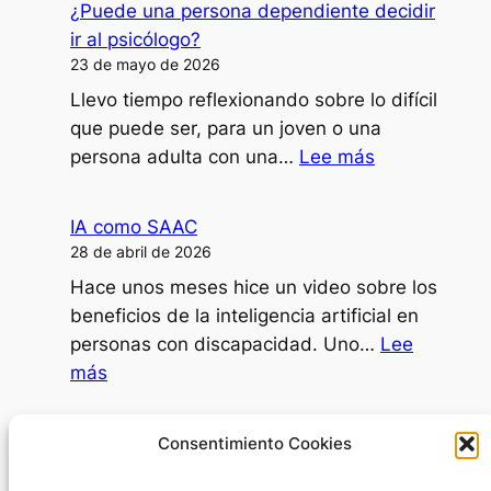
¿Puede una persona dependiente decidir
clases,
ir al psicólogo?
formaciones
23 de mayo de 2026
o
Llevo tiempo reflexionando sobre lo difícil
ponencias
que puede ser, para un joven o una
con
:
persona adulta con una…
Lee más
mi
¿Puede
disartria?
una
IA como SAAC
persona
28 de abril de 2026
dependiente
Hace unos meses hice un video sobre los
decidir
beneficios de la inteligencia artificial en
ir
personas con discapacidad. Uno…
Lee
al
:
más
psicólogo?
IA
como
Día Internacional de la Mujer
Consentimiento Cookies
SAAC
8 de marzo de 2026