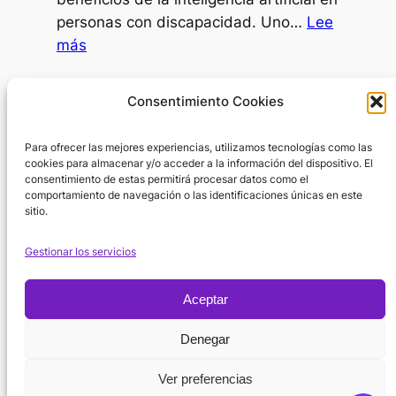
ir
personas con discapacidad. Uno…
Lee
al
:
más
psicólogo?
IA
como
Día Internacional de la Mujer
Consentimiento Cookies
SAAC
8 de marzo de 2026
Para ofrecer las mejores experiencias, utilizamos tecnologías como las
En el Día Internacional de la Mujer surge
cookies para almacenar y/o acceder a la información del dispositivo. El
una pregunta inevitable: ¿por dónde
consentimiento de estas permitirá procesar datos como el
empezar cuando hablamos de la…
Lee
comportamiento de navegación o las identificaciones únicas en este
sitio.
:
más
Día
Gestionar los servicios
Internacional
de
Aceptar
la
Política de
Mujer
Denegar
Instagram
X
Facebook
Cookies
Suscribirse
YouTube
Ver preferencias
Aviso regal