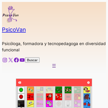
Saltar
al
contenido
PsicoVan
Psicóloga, formadora y tecnopedagoga en diversidad
funcional
Instagram
X
Facebook
YouTube
Buscar
Buscar