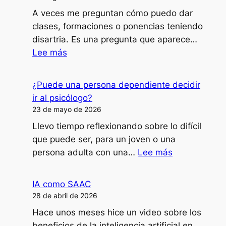
A veces me preguntan cómo puedo dar
clases, formaciones o ponencias teniendo
disartria. Es una pregunta que aparece…
:
Lee más
¿Cómo
doy
¿Puede una persona dependiente decidir
clases,
ir al psicólogo?
formaciones
23 de mayo de 2026
o
Llevo tiempo reflexionando sobre lo difícil
ponencias
que puede ser, para un joven o una
con
:
persona adulta con una…
Lee más
mi
¿Puede
disartria?
una
IA como SAAC
persona
28 de abril de 2026
dependiente
Hace unos meses hice un video sobre los
decidir
beneficios de la inteligencia artificial en