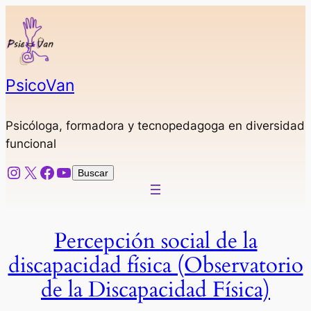
Saltar
al
contenido
PsicoVan
Psicóloga, formadora y tecnopedagoga en diversidad
funcional
Instagram
X
Facebook
YouTube
Buscar
Buscar
Percepción social de la
discapacidad física (Observatorio
de la Discapacidad Física)