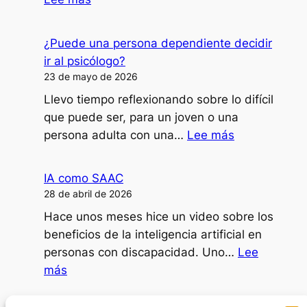
¿Cómo
doy
¿Puede una persona dependiente decidir
clases,
ir al psicólogo?
formaciones
23 de mayo de 2026
o
Llevo tiempo reflexionando sobre lo difícil
ponencias
que puede ser, para un joven o una
con
:
persona adulta con una…
Lee más
mi
¿Puede
disartria?
una
IA como SAAC
persona
28 de abril de 2026
dependiente
Hace unos meses hice un video sobre los
decidir
beneficios de la inteligencia artificial en
ir
personas con discapacidad. Uno…
Lee
al
:
más
psicólogo?
IA
como