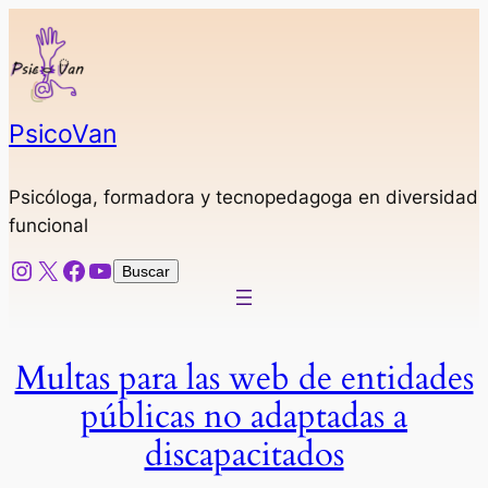
Saltar
al
contenido
PsicoVan
Psicóloga, formadora y tecnopedagoga en diversidad
funcional
Instagram
X
Facebook
YouTube
Buscar
Buscar
Multas para las web de entidades
públicas no adaptadas a
discapacitados