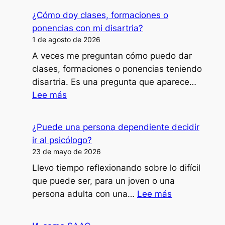
¿Cómo doy clases, formaciones o
ponencias con mi disartria?
1 de agosto de 2026
A veces me preguntan cómo puedo dar
clases, formaciones o ponencias teniendo
disartria. Es una pregunta que aparece…
:
Lee más
¿Cómo
doy
¿Puede una persona dependiente decidir
clases,
ir al psicólogo?
formaciones
23 de mayo de 2026
o
Llevo tiempo reflexionando sobre lo difícil
ponencias
que puede ser, para un joven o una
con
:
persona adulta con una…
Lee más
mi
¿Puede
disartria?
una