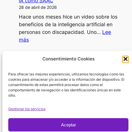
IA como SAAC
persona
28 de abril de 2026
dependiente
Hace unos meses hice un video sobre los
decidir
beneficios de la inteligencia artificial en
ir
personas con discapacidad. Uno…
Lee
al
:
más
psicólogo?
IA
como
Día Internacional de la Mujer
Consentimiento Cookies
SAAC
8 de marzo de 2026
Para ofrecer las mejores experiencias, utilizamos tecnologías como las
En el Día Internacional de la Mujer surge
cookies para almacenar y/o acceder a la información del dispositivo. El
una pregunta inevitable: ¿por dónde
consentimiento de estas permitirá procesar datos como el
empezar cuando hablamos de la…
Lee
comportamiento de navegación o las identificaciones únicas en este
sitio.
:
más
Día
Gestionar los servicios
Internacional
de
Aceptar
la
Política de