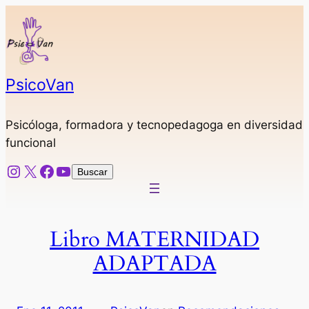
Saltar
al
contenido
PsicoVan
Psicóloga, formadora y tecnopedagoga en diversidad
funcional
Instagram
X
Facebook
YouTube
Buscar
Buscar
Libro MATERNIDAD
ADAPTADA