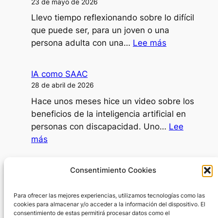
23 de mayo de 2026
o
Llevo tiempo reflexionando sobre lo difícil
ponencias
que puede ser, para un joven o una
con
:
persona adulta con una…
Lee más
mi
¿Puede
disartria?
una
IA como SAAC
persona
28 de abril de 2026
dependiente
Hace unos meses hice un video sobre los
decidir
beneficios de la inteligencia artificial en
ir
personas con discapacidad. Uno…
Lee
al
:
más
psicólogo?
IA
como
Día Internacional de la Mujer
Consentimiento Cookies
SAAC
8 de marzo de 2026
Para ofrecer las mejores experiencias, utilizamos tecnologías como las
En el Día Internacional de la Mujer surge
cookies para almacenar y/o acceder a la información del dispositivo. El
una pregunta inevitable: ¿por dónde
consentimiento de estas permitirá procesar datos como el