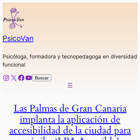
Saltar
al
contenido
PsicoVan
Psicóloga, formadora y tecnopedagoga en diversidad
funcional
Instagram
X
Facebook
YouTube
Buscar
Buscar
Las Palmas de Gran Canaria
implanta la aplicación de
accesibilidad de la ciudad para