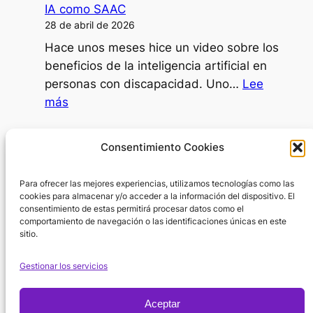
IA como SAAC
persona
28 de abril de 2026
dependiente
Hace unos meses hice un video sobre los
decidir
beneficios de la inteligencia artificial en
ir
personas con discapacidad. Uno…
Lee
al
:
más
psicólogo?
IA
como
Día Internacional de la Mujer
Consentimiento Cookies
SAAC
8 de marzo de 2026
Para ofrecer las mejores experiencias, utilizamos tecnologías como las
En el Día Internacional de la Mujer surge
cookies para almacenar y/o acceder a la información del dispositivo. El
una pregunta inevitable: ¿por dónde
consentimiento de estas permitirá procesar datos como el
empezar cuando hablamos de la…
Lee
comportamiento de navegación o las identificaciones únicas en este
sitio.
:
más
Día
Gestionar los servicios
Internacional
de
Aceptar
la