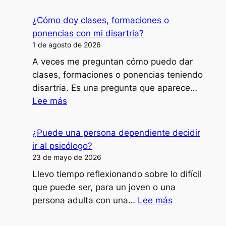
¿Cómo doy clases, formaciones o
ponencias con mi disartria?
1 de agosto de 2026
A veces me preguntan cómo puedo dar
clases, formaciones o ponencias teniendo
disartria. Es una pregunta que aparece…
:
Lee más
¿Cómo
doy
¿Puede una persona dependiente decidir
clases,
ir al psicólogo?
formaciones
23 de mayo de 2026
o
Llevo tiempo reflexionando sobre lo difícil
ponencias
que puede ser, para un joven o una
con
:
persona adulta con una…
Lee más
mi
¿Puede
disartria?
una