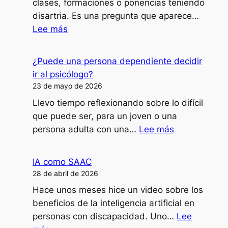
clases, formaciones o ponencias teniendo
disartria. Es una pregunta que aparece…
:
Lee más
¿Cómo
doy
¿Puede una persona dependiente decidir
clases,
ir al psicólogo?
formaciones
23 de mayo de 2026
o
Llevo tiempo reflexionando sobre lo difícil
ponencias
que puede ser, para un joven o una
con
:
persona adulta con una…
Lee más
mi
¿Puede
disartria?
una
IA como SAAC
persona
28 de abril de 2026
dependiente
Hace unos meses hice un video sobre los
decidir
beneficios de la inteligencia artificial en
ir
personas con discapacidad. Uno…
Lee
al