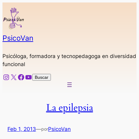
Saltar
al
contenido
PsicoVan
Psicóloga, formadora y tecnopedagoga en diversidad
funcional
Instagram
X
Facebook
YouTube
Buscar
Buscar
La epilepsia
Feb 1, 2013
—
PsicoVan
por