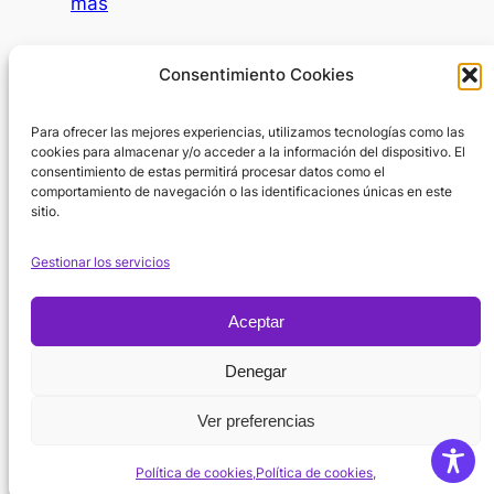
:
más
psicólogo?
IA
como
Día Internacional de la Mujer
Consentimiento Cookies
SAAC
8 de marzo de 2026
Para ofrecer las mejores experiencias, utilizamos tecnologías como las
En el Día Internacional de la Mujer surge
cookies para almacenar y/o acceder a la información del dispositivo. El
una pregunta inevitable: ¿por dónde
consentimiento de estas permitirá procesar datos como el
empezar cuando hablamos de la…
Lee
comportamiento de navegación o las identificaciones únicas en este
sitio.
:
más
Día
Gestionar los servicios
Internacional
de
Aceptar
la
Política de
Mujer
Denegar
Instagram
X
Facebook
Cookies
Suscribirse
YouTube
Ver preferencias
Aviso regal
Política de cookies,
Política de cookies,