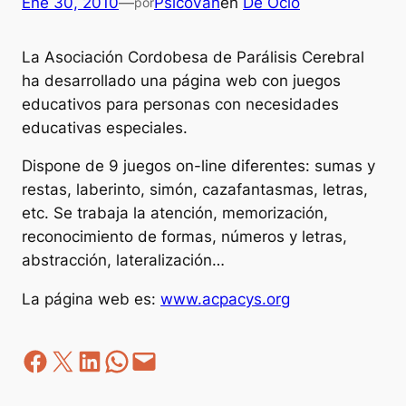
Ene 30, 2010
—
PsicoVan
en
De Ocio
por
La Asociación Cordobesa de Parálisis Cerebral
ha desarrollado una página web con juegos
educativos para personas con necesidades
educativas especiales.
Dispone de 9 juegos on-line diferentes: sumas y
restas, laberinto, simón, cazafantasmas, letras,
etc. Se trabaja la atención, memorización,
reconocimiento de formas, números y letras,
abstracción, lateralización…
La página web es:
www.acpacys.org
Facebook
Z
LinkedIn
WhatsApp
correo electrónico