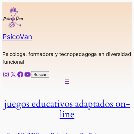
Saltar
al
contenido
PsicoVan
Psicóloga, formadora y tecnopedagoga en diversidad
funcional
Instagram
X
Facebook
YouTube
Buscar
Buscar
juegos educativos adaptados on-
line