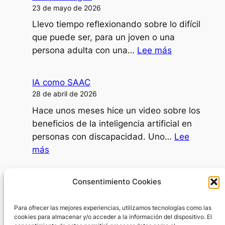
formaciones
23 de mayo de 2026
o
Llevo tiempo reflexionando sobre lo difícil
ponencias
que puede ser, para un joven o una
con
:
persona adulta con una…
Lee más
mi
¿Puede
disartria?
una
IA como SAAC
persona
28 de abril de 2026
dependiente
Hace unos meses hice un video sobre los
decidir
beneficios de la inteligencia artificial en
ir
personas con discapacidad. Uno…
Lee
al
:
más
psicólogo?
IA
como
Día Internacional de la Mujer
Consentimiento Cookies
SAAC
8 de marzo de 2026
Para ofrecer las mejores experiencias, utilizamos tecnologías como las
En el Día Internacional de la Mujer surge
cookies para almacenar y/o acceder a la información del dispositivo. El
una pregunta inevitable: ¿por dónde