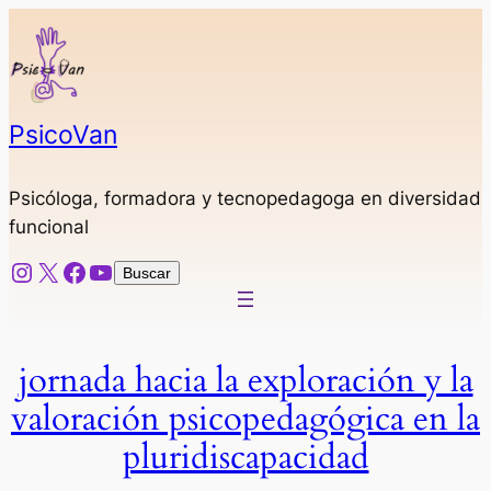
Saltar
al
contenido
PsicoVan
Psicóloga, formadora y tecnopedagoga en diversidad
funcional
Instagram
X
Facebook
YouTube
Buscar
Buscar
jornada hacia la exploración y la
valoración psicopedagógica en la
pluridiscapacidad