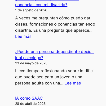
ponencias con mi disartria?
1 de agosto de 2026
A veces me preguntan cómo puedo dar
clases, formaciones o ponencias teniendo
disartria. Es una pregunta que aparece…
:
Lee más
¿Cómo
doy
¿Puede una persona dependiente decidir
clases,
ir al psicólogo?
formaciones
23 de mayo de 2026
o
Llevo tiempo reflexionando sobre lo difícil
ponencias
que puede ser, para un joven o una
con
:
persona adulta con una…
Lee más
mi
¿Puede
disartria?
una
IA como SAAC
persona
28 de abril de 2026