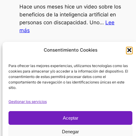
dependiente
Hace unos meses hice un video sobre los
decidir
beneficios de la inteligencia artificial en
ir
personas con discapacidad. Uno…
Lee
al
:
más
psicólogo?
IA
como
Día Internacional de la Mujer
Consentimiento Cookies
SAAC
8 de marzo de 2026
Para ofrecer las mejores experiencias, utilizamos tecnologías como las
En el Día Internacional de la Mujer surge
cookies para almacenar y/o acceder a la información del dispositivo. El
una pregunta inevitable: ¿por dónde
consentimiento de estas permitirá procesar datos como el
empezar cuando hablamos de la…
Lee
comportamiento de navegación o las identificaciones únicas en este
sitio.
:
más
Día
Gestionar los servicios
Internacional
de
Aceptar
la
Política de
Mujer
Denegar
Instagram
X
Facebook
Cookies