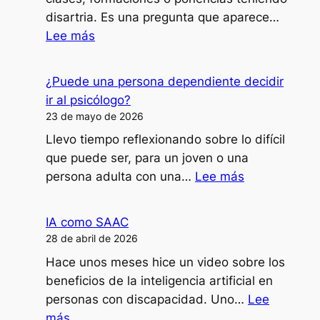
disartria. Es una pregunta que aparece…
:
Lee más
¿Cómo
doy
¿Puede una persona dependiente decidir
clases,
ir al psicólogo?
formaciones
23 de mayo de 2026
o
Llevo tiempo reflexionando sobre lo difícil
ponencias
que puede ser, para un joven o una
con
:
persona adulta con una…
Lee más
mi
¿Puede
disartria?
una
IA como SAAC
persona
28 de abril de 2026
dependiente
Hace unos meses hice un video sobre los
decidir
beneficios de la inteligencia artificial en
ir
personas con discapacidad. Uno…
Lee
al
:
más