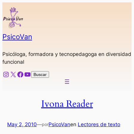
Saltar
al
contenido
PsicoVan
Psicóloga, formadora y tecnopedagoga en diversidad
funcional
Instagram
X
Facebook
YouTube
Buscar
Buscar
Ivona Reader
May 2, 2010
—
PsicoVan
en
Lectores de texto
por