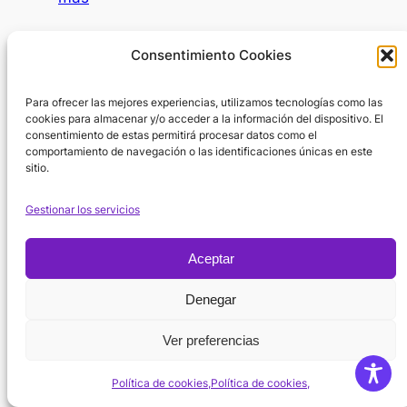
psicólogo?
IA
como
Día Internacional de la Mujer
Consentimiento Cookies
SAAC
8 de marzo de 2026
Para ofrecer las mejores experiencias, utilizamos tecnologías como las
En el Día Internacional de la Mujer surge
cookies para almacenar y/o acceder a la información del dispositivo. El
una pregunta inevitable: ¿por dónde
consentimiento de estas permitirá procesar datos como el
empezar cuando hablamos de la…
Lee
comportamiento de navegación o las identificaciones únicas en este
sitio.
:
más
Día
Gestionar los servicios
Internacional
de
Aceptar
la
Política de
Mujer
Denegar
Instagram
X
Facebook
Cookies
Suscribirse
YouTube
Ver preferencias
Aviso regal
Política de cookies,
Política de cookies,