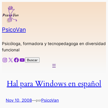
Saltar
al
contenido
PsicoVan
Psicóloga, formadora y tecnopedagoga en diversidad
funcional
Instagram
X
Facebook
YouTube
Buscar
Buscar
Hal para Windows en español
Nov 10, 2008
—
PsicoVan
por