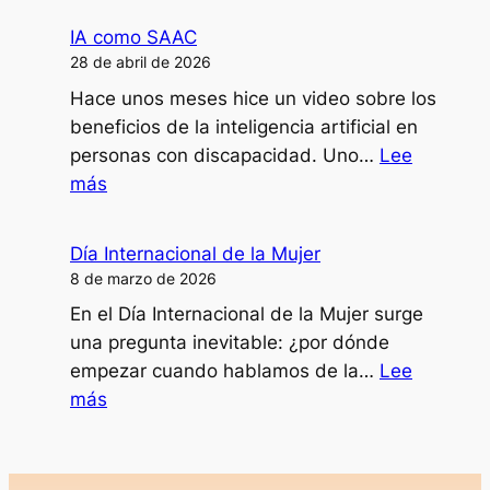
disartria?
una
IA como SAAC
persona
28 de abril de 2026
dependiente
Hace unos meses hice un video sobre los
decidir
beneficios de la inteligencia artificial en
ir
personas con discapacidad. Uno…
Lee
al
:
más
psicólogo?
IA
como
Día Internacional de la Mujer
SAAC
8 de marzo de 2026
En el Día Internacional de la Mujer surge
una pregunta inevitable: ¿por dónde
empezar cuando hablamos de la…
Lee
:
más
Día
Internacional
de