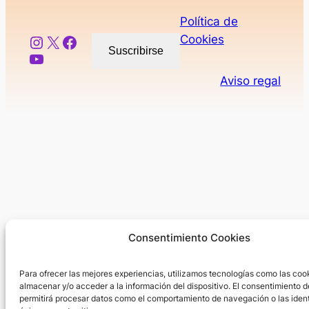
la
Política de
Mujer
Instagram
X
Facebook
Cookies
Suscribirse
YouTube
Aviso regal
Consentimiento Cookies
Para ofrecer las mejores experiencias, utilizamos tecnologías como las coo
almacenar y/o acceder a la información del dispositivo. El consentimiento d
permitirá procesar datos como el comportamiento de navegación o las ident