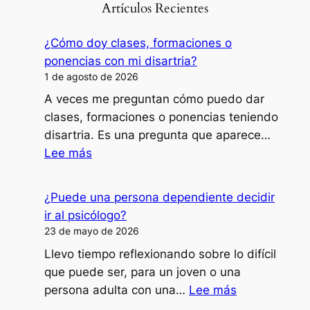
Artículos Recientes
¿Cómo doy clases, formaciones o
ponencias con mi disartria?
1 de agosto de 2026
A veces me preguntan cómo puedo dar
clases, formaciones o ponencias teniendo
disartria. Es una pregunta que aparece…
:
Lee más
¿Cómo
doy
¿Puede una persona dependiente decidir
clases,
ir al psicólogo?
formaciones
23 de mayo de 2026
o
Llevo tiempo reflexionando sobre lo difícil
ponencias
que puede ser, para un joven o una
con
:
persona adulta con una…
Lee más
mi
¿Puede