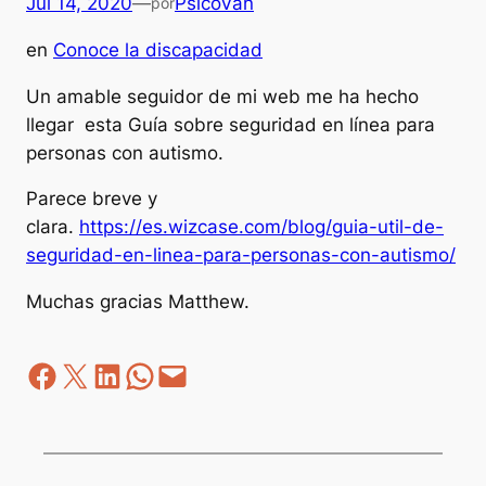
Jul 14, 2020
—
PsicoVan
por
en
Conoce la discapacidad
Un amable seguidor de mi web me ha hecho
llegar esta Guía sobre seguridad en línea para
personas con autismo.
Parece breve y
clara.
https://es.wizcase.com/blog/guia-util-de-
seguridad-en-linea-para-personas-con-autismo/
Muchas gracias Matthew.
Facebook
Z
LinkedIn
WhatsApp
correo electrónico