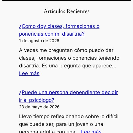
Artículos Recientes
¿Cómo doy clases, formaciones o
ponencias con mi disartria?
1 de agosto de 2026
A veces me preguntan cómo puedo dar
clases, formaciones o ponencias teniendo
disartria. Es una pregunta que aparece…
:
Lee más
¿Cómo
doy
¿Puede una persona dependiente decidir
clases,
ir al psicólogo?
formaciones
23 de mayo de 2026
o
Llevo tiempo reflexionando sobre lo difícil
ponencias
que puede ser, para un joven o una
con
:
persona adulta con una…
Lee más