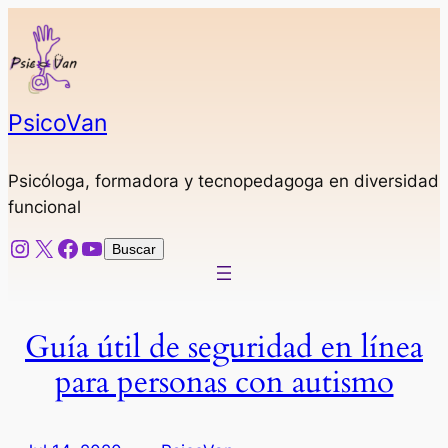
Saltar
al
contenido
PsicoVan
Psicóloga, formadora y tecnopedagoga en diversidad
funcional
Instagram
X
Facebook
YouTube
Buscar
Buscar
Guía útil de seguridad en línea
para personas con autismo