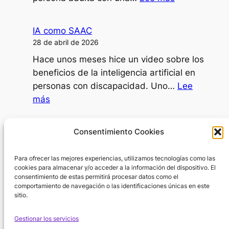
mi
¿Puede
disartria?
una
IA como SAAC
persona
28 de abril de 2026
dependiente
Hace unos meses hice un video sobre los
decidir
beneficios de la inteligencia artificial en
ir
personas con discapacidad. Uno…
Lee
al
:
más
psicólogo?
IA
como
Día Internacional de la Mujer
Consentimiento Cookies
SAAC
8 de marzo de 2026
Para ofrecer las mejores experiencias, utilizamos tecnologías como las
En el Día Internacional de la Mujer surge
cookies para almacenar y/o acceder a la información del dispositivo. El
una pregunta inevitable: ¿por dónde
consentimiento de estas permitirá procesar datos como el
empezar cuando hablamos de la…
Lee
comportamiento de navegación o las identificaciones únicas en este
sitio.
:
más
Día
Gestionar los servicios
Internacional