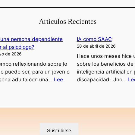
Artículos Recientes
una persona dependiente
IA como SAAC
28 de abril de 2026
ir al psicólogo?
yo de 2026
Hace unos meses hice 
iempo reflexionando sobre lo
sobre los beneficios de 
que puede ser, para un joven o
inteligencia artificial e
sona adulta con una…
Lee
discapacidad. Uno…
Le
ede
sona
endiente
dir
Suscribirse