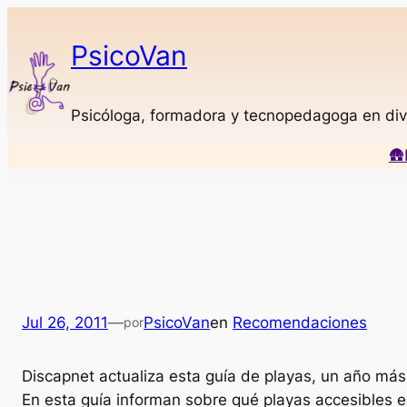
Saltar
al
PsicoVan
contenido
Psicóloga, formadora y tecnopedagoga en div
🛖
Jul 26, 2011
—
PsicoVan
en
Recomendaciones
por
Discapnet actualiza esta guía de playas, un año más
En esta guía informan sobre qué playas accesibles e