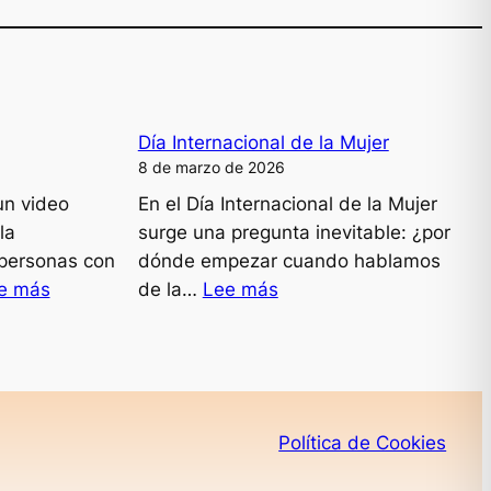
Día Internacional de la Mujer
8 de marzo de 2026
un video
En el Día Internacional de la Mujer
la
surge una pregunta inevitable: ¿por
n personas con
dónde empezar cuando hablamos
:
:
e más
de la…
Lee más
IA
Día
como
Internacional
SAAC
de
la
Mujer
Política de Cookies