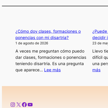
¿Cómo doy clases, formaciones o
¿Puede 
ponencias con mi disartria?
decidir 
1 de agosto de 2026
23 de ma
A veces me preguntan cómo puedo
Llevo t
dar clases, formaciones o ponencias
difícil 
teniendo disartria. Es una pregunta
una per
:
:
que aparece…
Lee más
más
¿Cómo
¿Pu
doy
una
clases,
per
formaciones
dep
o
deci
Instagram
X
Facebook
YouTube
ponencias
ir