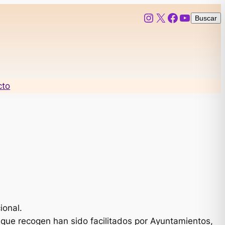
Instagram
X
Facebook
YouTub
Buscar
Buscar
cto
ional.
 que recogen han sido facilitados por Ayuntamientos,