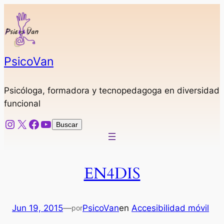
Saltar
al
contenido
PsicoVan
Psicóloga, formadora y tecnopedagoga en diversidad
funcional
Instagram
X
Facebook
YouTube
Buscar
Buscar
EN4DIS
Jun 19, 2015
—
PsicoVan
en
Accesibilidad móvil
por