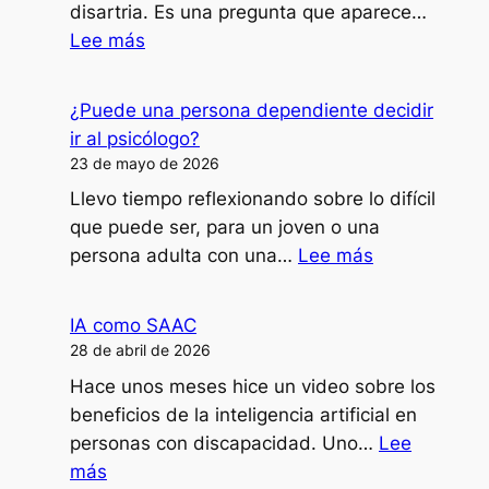
disartria. Es una pregunta que aparece…
:
Lee más
¿Cómo
doy
¿Puede una persona dependiente decidir
clases,
ir al psicólogo?
formaciones
23 de mayo de 2026
o
Llevo tiempo reflexionando sobre lo difícil
ponencias
que puede ser, para un joven o una
con
:
persona adulta con una…
Lee más
mi
¿Puede
disartria?
una
IA como SAAC
persona
28 de abril de 2026
dependiente
Hace unos meses hice un video sobre los
decidir
beneficios de la inteligencia artificial en
ir
personas con discapacidad. Uno…
Lee
al
:
más
psicólogo?