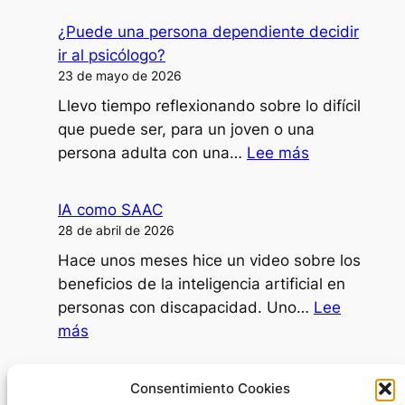
doy
¿Puede una persona dependiente decidir
clases,
ir al psicólogo?
formaciones
23 de mayo de 2026
o
Llevo tiempo reflexionando sobre lo difícil
ponencias
que puede ser, para un joven o una
con
:
persona adulta con una…
Lee más
mi
¿Puede
disartria?
una
IA como SAAC
persona
28 de abril de 2026
dependiente
Hace unos meses hice un video sobre los
decidir
beneficios de la inteligencia artificial en
ir
personas con discapacidad. Uno…
Lee
al
:
más
psicólogo?
IA
como
Día Internacional de la Mujer
Consentimiento Cookies
SAAC