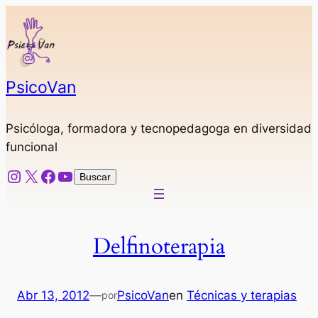
Saltar
al
contenido
PsicoVan
Psicóloga, formadora y tecnopedagoga en diversidad
funcional
Instagram
X
Facebook
YouTube
Buscar
Buscar
Delfinoterapia
Abr 13, 2012
—
PsicoVan
en
Técnicas y terapias
por