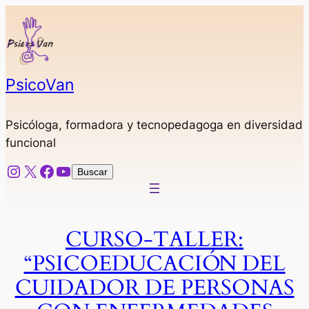
Saltar
al
contenido
PsicoVan
Psicóloga, formadora y tecnopedagoga en diversidad
funcional
Instagram
X
Facebook
YouTube
Buscar
Buscar
CURSO-TALLER:
“PSICOEDUCACIÓN DEL
CUIDADOR DE PERSONAS