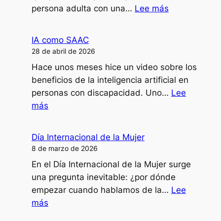
con
:
persona adulta con una…
Lee más
mi
¿Puede
disartria?
una
IA como SAAC
persona
28 de abril de 2026
dependiente
Hace unos meses hice un video sobre los
decidir
beneficios de la inteligencia artificial en
ir
personas con discapacidad. Uno…
Lee
al
:
más
psicólogo?
IA
como
Día Internacional de la Mujer
SAAC
8 de marzo de 2026
En el Día Internacional de la Mujer surge
una pregunta inevitable: ¿por dónde
empezar cuando hablamos de la…
Lee
:
más
Día