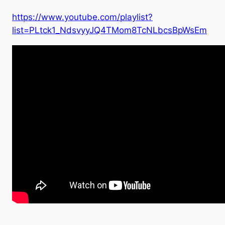
https://www.youtube.com/playlist?
list=PLtck1_NdsvyyJQ4TMom8TcNLbcsBpWsEm