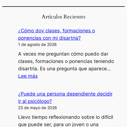
Artículos Recientes
¿Cómo doy clases, formaciones o
ponencias con mi disartria?
1 de agosto de 2026
A veces me preguntan cómo puedo dar
clases, formaciones o ponencias teniendo
disartria. Es una pregunta que aparece…
:
Lee más
¿Cómo
doy
¿Puede una persona dependiente decidir
clases,
ir al psicólogo?
formaciones
23 de mayo de 2026
o
Llevo tiempo reflexionando sobre lo difícil
ponencias
que puede ser, para un joven o una