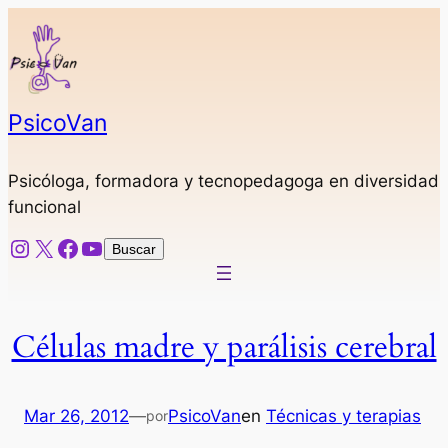
Saltar
al
contenido
PsicoVan
Psicóloga, formadora y tecnopedagoga en diversidad
funcional
Instagram
X
Facebook
YouTube
Buscar
Buscar
Células madre y parálisis cerebral
Mar 26, 2012
—
PsicoVan
en
Técnicas y terapias
por