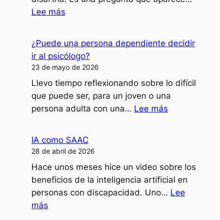
:
Lee más
¿Cómo
doy
¿Puede una persona dependiente decidir
clases,
ir al psicólogo?
formaciones
23 de mayo de 2026
o
Llevo tiempo reflexionando sobre lo difícil
ponencias
que puede ser, para un joven o una
con
:
persona adulta con una…
Lee más
mi
¿Puede
disartria?
una
IA como SAAC
persona
28 de abril de 2026
dependiente
Hace unos meses hice un video sobre los
decidir
beneficios de la inteligencia artificial en
ir
personas con discapacidad. Uno…
Lee
al
:
más
psicólogo?
IA