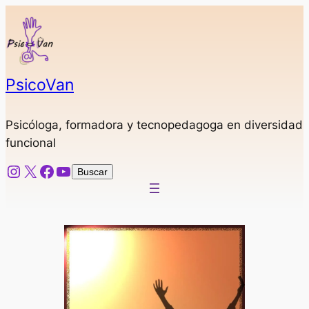
Saltar
al
contenido
PsicoVan
Psicóloga, formadora y tecnopedagoga en diversidad
funcional
Instagram
X
Facebook
YouTube
Buscar
Buscar