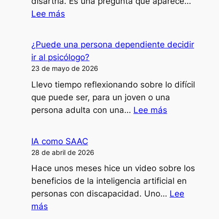
disartria. Es una pregunta que aparece…
:
Lee más
¿Cómo
doy
¿Puede una persona dependiente decidir
clases,
ir al psicólogo?
formaciones
23 de mayo de 2026
o
Llevo tiempo reflexionando sobre lo difícil
ponencias
que puede ser, para un joven o una
con
:
persona adulta con una…
Lee más
mi
¿Puede
disartria?
una
IA como SAAC
persona
28 de abril de 2026
dependiente
Hace unos meses hice un video sobre los
decidir
beneficios de la inteligencia artificial en
ir
personas con discapacidad. Uno…
Lee
al
:
más
psicólogo?
IA