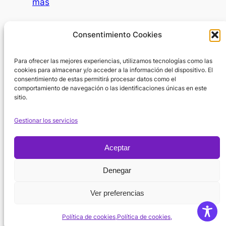
:
más
psicólogo?
IA
como
Día Internacional de la Mujer
Consentimiento Cookies
SAAC
8 de marzo de 2026
Para ofrecer las mejores experiencias, utilizamos tecnologías como las
En el Día Internacional de la Mujer surge
cookies para almacenar y/o acceder a la información del dispositivo. El
una pregunta inevitable: ¿por dónde
consentimiento de estas permitirá procesar datos como el
empezar cuando hablamos de la…
Lee
comportamiento de navegación o las identificaciones únicas en este
sitio.
:
más
Día
Gestionar los servicios
Internacional
de
Aceptar
la
Política de
Mujer
Denegar
Instagram
X
Facebook
Cookies
Suscribirse
YouTube
Ver preferencias
Aviso regal
Política de cookies,
Política de cookies,