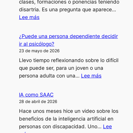
clases, formaciones o ponencias teniendo
disartria. Es una pregunta que aparece…
:
Lee más
¿Cómo
doy
¿Puede una persona dependiente decidir
clases,
ir al psicólogo?
formaciones
23 de mayo de 2026
o
Llevo tiempo reflexionando sobre lo difícil
ponencias
que puede ser, para un joven o una
con
:
persona adulta con una…
Lee más
mi
¿Puede
disartria?
una
IA como SAAC
persona
28 de abril de 2026
dependiente
Hace unos meses hice un video sobre los
decidir
beneficios de la inteligencia artificial en
ir
personas con discapacidad. Uno…
Lee
al