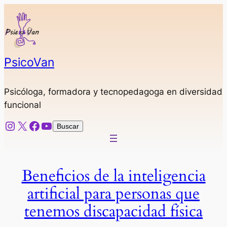
Saltar
al
contenido
PsicoVan
Psicóloga, formadora y tecnopedagoga en diversidad
funcional
Instagram
X
Facebook
YouTube
Buscar
Buscar
Beneficios de la inteligencia
artificial para personas que
tenemos discapacidad física