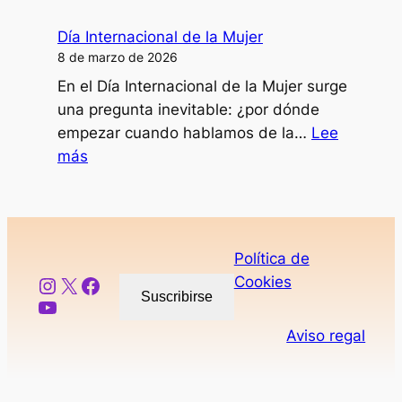
IA
como
Día Internacional de la Mujer
SAAC
8 de marzo de 2026
En el Día Internacional de la Mujer surge
una pregunta inevitable: ¿por dónde
empezar cuando hablamos de la…
Lee
:
más
Día
Internacional
de
la
Política de
Mujer
Instagram
X
Facebook
Cookies
Suscribirse
YouTube
Aviso regal