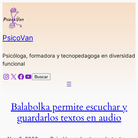
Saltar
al
contenido
PsicoVan
Psicóloga, formadora y tecnopedagoga en diversidad
funcional
Instagram
X
Facebook
YouTube
Buscar
Buscar
Balabolka permite escuchar y
guardarlos textos en audio