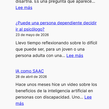
disartria. Es una pregunta que aparece…
:
Lee más
¿Cómo
doy
¿Puede una persona dependiente decidir
clases,
ir al psicólogo?
formaciones
23 de mayo de 2026
o
Llevo tiempo reflexionando sobre lo difícil
ponencias
que puede ser, para un joven o una
con
:
persona adulta con una…
Lee más
mi
¿Puede
disartria?
una
IA como SAAC
persona
28 de abril de 2026
dependiente
Hace unos meses hice un video sobre los
decidir
beneficios de la inteligencia artificial en
ir
personas con discapacidad. Uno…
Lee
al
:
más
psicólogo?