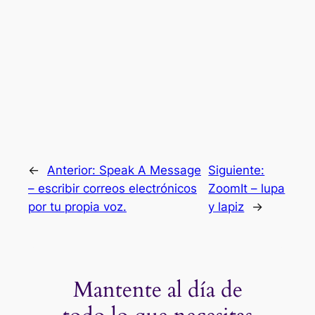
←
Anterior:
Speak A Message
Siguiente:
– escribir correos electrónicos
ZoomIt – lupa
por tu propia voz.
y lapiz
→
Mantente al día de