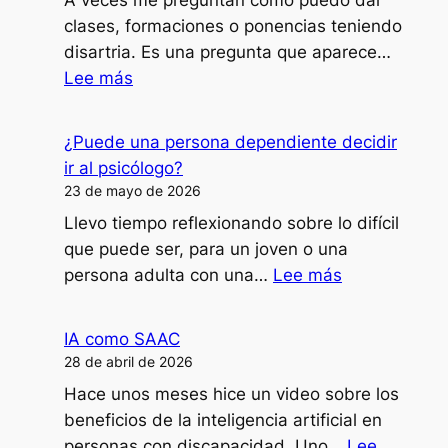
clases, formaciones o ponencias teniendo
disartria. Es una pregunta que aparece…
:
Lee más
¿Cómo
doy
¿Puede una persona dependiente decidir
clases,
ir al psicólogo?
formaciones
23 de mayo de 2026
o
Llevo tiempo reflexionando sobre lo difícil
ponencias
que puede ser, para un joven o una
con
:
persona adulta con una…
Lee más
mi
¿Puede
disartria?
una
IA como SAAC
persona
28 de abril de 2026
dependiente
Hace unos meses hice un video sobre los
decidir
beneficios de la inteligencia artificial en
ir
personas con discapacidad. Uno…
Lee