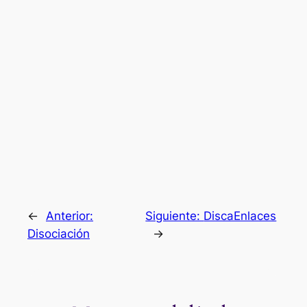
←
Anterior:
Siguiente:
DiscaEnlaces
Disociación
→