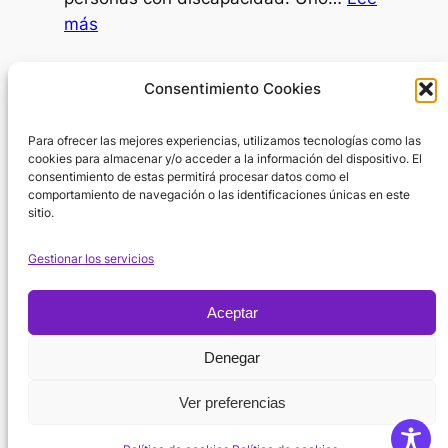
al
:
más
psicólogo?
IA
como
Día Internacional de la Mujer
Consentimiento Cookies
SAAC
8 de marzo de 2026
Para ofrecer las mejores experiencias, utilizamos tecnologías como las
En el Día Internacional de la Mujer surge
cookies para almacenar y/o acceder a la información del dispositivo. El
una pregunta inevitable: ¿por dónde
consentimiento de estas permitirá procesar datos como el
empezar cuando hablamos de la…
Lee
comportamiento de navegación o las identificaciones únicas en este
sitio.
:
más
Día
Gestionar los servicios
Internacional
de
Aceptar
la
Política de
Mujer
Denegar
Instagram
X
Facebook
Cookies
Suscribirse
YouTube
Ver preferencias
Aviso regal