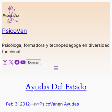
Saltar
al
contenido
PsicoVan
Psicóloga, formadora y tecnopedagoga en diversidad
funcional
Instagram
X
Facebook
YouTube
Buscar
Buscar
Ayudas Del Estado
Feb 3, 2012
—
PsicoVan
en
Ayudas
por