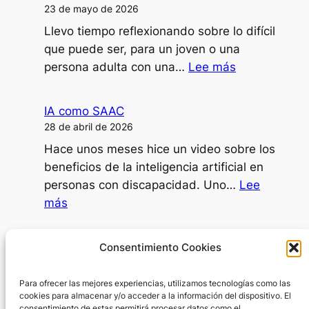
formaciones
23 de mayo de 2026
o
Llevo tiempo reflexionando sobre lo difícil
ponencias
que puede ser, para un joven o una
con
:
persona adulta con una…
Lee más
mi
¿Puede
disartria?
una
IA como SAAC
persona
28 de abril de 2026
dependiente
Hace unos meses hice un video sobre los
decidir
beneficios de la inteligencia artificial en
ir
personas con discapacidad. Uno…
Lee
al
:
más
psicólogo?
IA
como
Día Internacional de la Mujer
Consentimiento Cookies
SAAC
8 de marzo de 2026
Para ofrecer las mejores experiencias, utilizamos tecnologías como las
En el Día Internacional de la Mujer surge
cookies para almacenar y/o acceder a la información del dispositivo. El
una pregunta inevitable: ¿por dónde
consentimiento de estas permitirá procesar datos como el