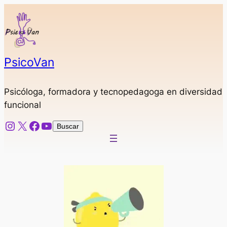
Saltar
al
contenido
PsicoVan
Psicóloga, formadora y tecnopedagoga en diversidad
funcional
Instagram
X
Facebook
YouTube
Buscar
Buscar