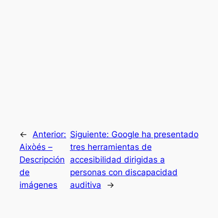
←
Anterior:
Siguiente:
Google ha presentado
Aixòés –
tres herramientas de
Descripción
accesibilidad dirigidas a
de
personas con discapacidad
imágenes
auditiva
→