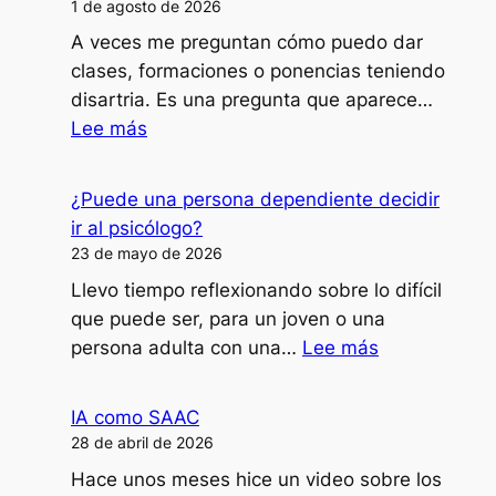
1 de agosto de 2026
A veces me preguntan cómo puedo dar
clases, formaciones o ponencias teniendo
disartria. Es una pregunta que aparece…
:
Lee más
¿Cómo
doy
¿Puede una persona dependiente decidir
clases,
ir al psicólogo?
formaciones
23 de mayo de 2026
o
Llevo tiempo reflexionando sobre lo difícil
ponencias
que puede ser, para un joven o una
con
:
persona adulta con una…
Lee más
mi
¿Puede
disartria?
una
IA como SAAC
persona
28 de abril de 2026
dependiente
Hace unos meses hice un video sobre los
decidir