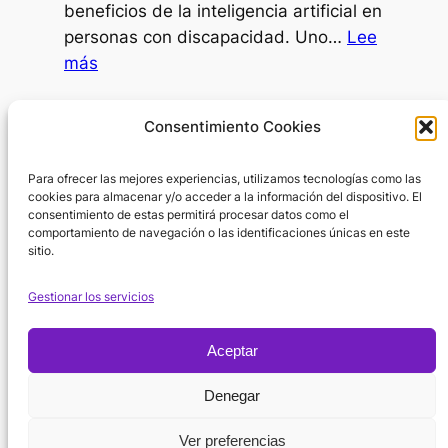
beneficios de la inteligencia artificial en
ir
personas con discapacidad. Uno…
Lee
al
:
más
psicólogo?
IA
como
Día Internacional de la Mujer
Consentimiento Cookies
SAAC
8 de marzo de 2026
Para ofrecer las mejores experiencias, utilizamos tecnologías como las
En el Día Internacional de la Mujer surge
cookies para almacenar y/o acceder a la información del dispositivo. El
una pregunta inevitable: ¿por dónde
consentimiento de estas permitirá procesar datos como el
empezar cuando hablamos de la…
Lee
comportamiento de navegación o las identificaciones únicas en este
sitio.
:
más
Día
Gestionar los servicios
Internacional
de
Aceptar
la
Política de
Mujer
Denegar
Instagram
X
Facebook
Cookies
Suscribirse
YouTube
Ver preferencias