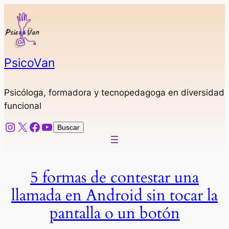
Saltar
al
contenido
PsicoVan
Psicóloga, formadora y tecnopedagoga en diversidad
funcional
Instagram
X
Facebook
YouTube
Buscar
Buscar
5 formas de contestar una
llamada en Android sin tocar la
pantalla o un botón