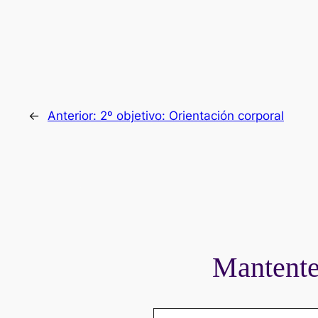
←
Anterior:
2º objetivo: Orientación corporal
Mantente 
Escribe tu correo electrónico…