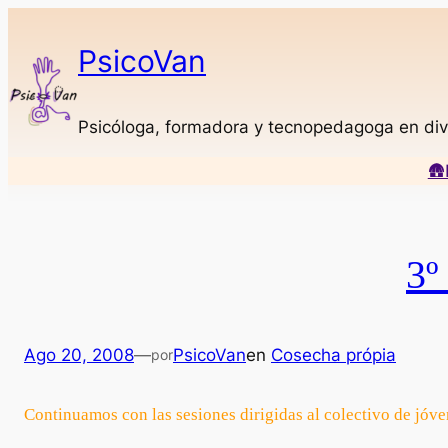
Saltar
al
PsicoVan
contenido
Psicóloga, formadora y tecnopedagoga en div
🛖
3º
Ago 20, 2008
—
PsicoVan
en
Cosecha própia
por
Continuamos con las sesiones dirigidas al colectivo de jóven