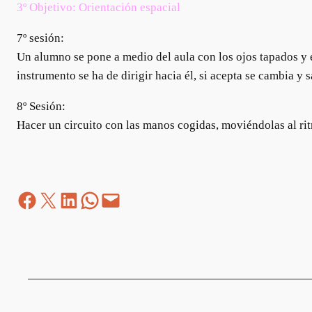
3º Objetivo: Orientación espacial
7º sesión:
Un alumno se pone a medio del aula con los ojos tapados y 
instrumento se ha de dirigir hacia él, si acepta se cambia y 
8º Sesión:
Hacer un circuito con las manos cogidas, moviéndolas al ritmo
Facebook
Z
LinkedIn
WhatsApp
correo electrónico