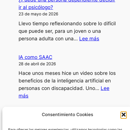
clases,
ir al psicólogo?
formaciones
23 de mayo de 2026
o
Llevo tiempo reflexionando sobre lo difícil
ponencias
que puede ser, para un joven o una
con
:
persona adulta con una…
Lee más
mi
¿Puede
disartria?
una
IA como SAAC
persona
28 de abril de 2026
dependiente
Hace unos meses hice un video sobre los
decidir
beneficios de la inteligencia artificial en
ir
personas con discapacidad. Uno…
Lee
al
:
más
psicólogo?
IA
como
Día Internacional de la Mujer
Consentimiento Cookies
SAAC
8 de marzo de 2026
Para ofrecer las mejores experiencias, utilizamos tecnologías como las