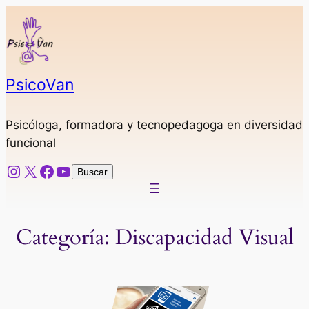
PsicoVan
Psicóloga, formadora y tecnopedagoga en diversidad
funcional
Instagram
X
Facebook
YouTube
Buscar
Buscar
Categoría:
Discapacidad Visual